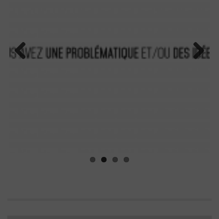
Previ
Next
ous