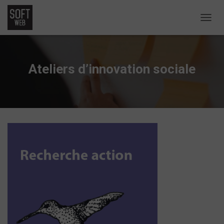
D
É
P
L
I
Ateliers d’innovation sociale
E
R
L
A
N
A
V
I
G
A
T
I
O
N