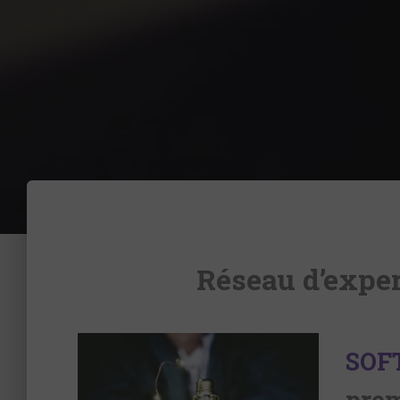
Réseau d’exper
SOF
prem