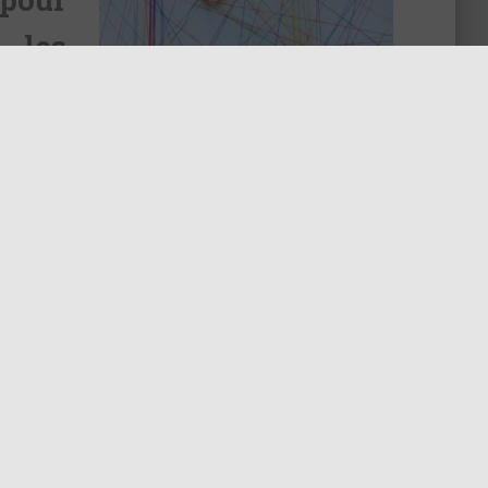
 les
 tant
s