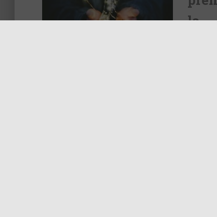
la 
entr
WEB
que 
Rentrons en contac