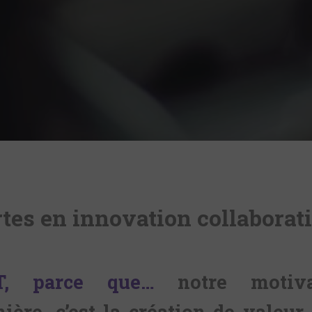
tes en innovation collaborati
T, parce que…
notre motiva
ière, c’est la création de valeur