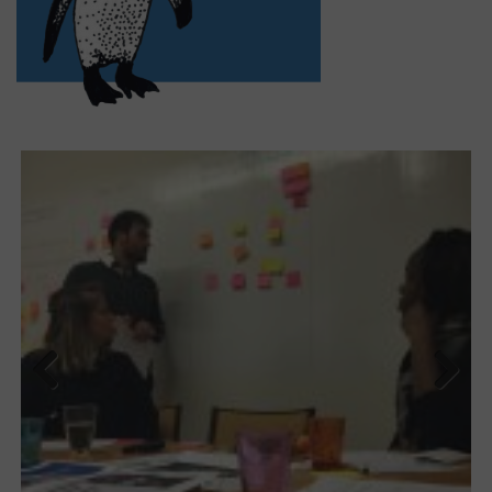
Previ
Next
ous