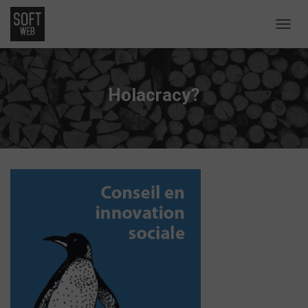
D
É
P
L
I
Holacracy?
E
R
L
A
N
A
V
I
G
A
T
I
O
N